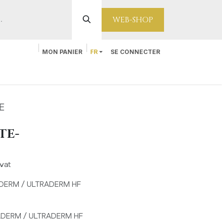
WEB-SHOP
MON PANIER
FR
SE CONNECTER
Contact
E
TE-
vat
RADERM / ULTRADERM HF
TRADERM / ULTRADERM HF