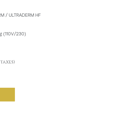
ERM / ULTRADERM HF
g (110V/230)​
taxes)