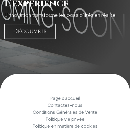
L’expérience
L'innovation transforme les possibilités en réalité.
Découvrir
Page d'accueil
Contactez-nous
Conditions Générales de Vente
Politique vie privée
Politique en matière de cookies