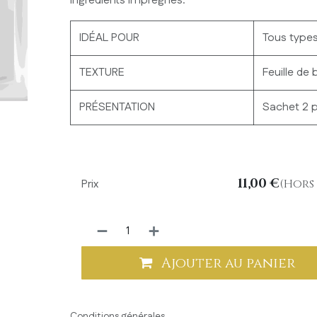
ingrédients imprégnés.
IDÉAL POUR
Tous type
TEXTURE
Feuille de
PRÉSENTATION
Sachet 2 p
11,00
€
Prix
(Hors 
Ajouter au panier
Conditions générales