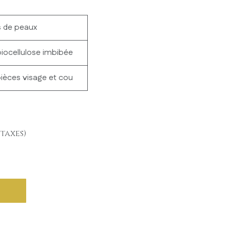
s de peaux
 biocellulose imbibée
ièces visage et cou
taxes)