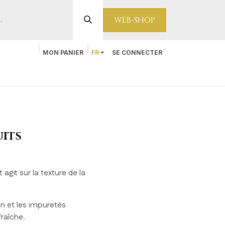
WEB-SHOP
MON PANIER
FR
SE CONNECTER
Contact
uits
t agit sur la texture de la
on et les impuretés
fraîche.